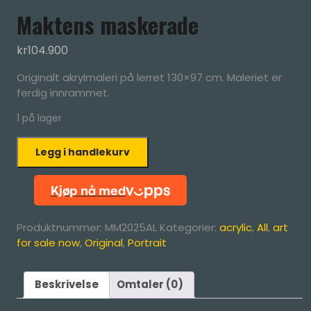
Maktens maskerade
kr
104.900
Originalt akrylmaleri på lerret 130×97 cm. Maleriet er
ferdig innrammet.
1 på lager
Maktens
Legg i handlekurv
maskerade
antall
Produktnummer:
MM2025AL
Kategorier:
acrylic
,
All
,
art
for sale now
,
Original
,
Portrait
Beskrivelse
Omtaler (0)