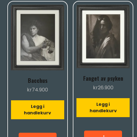
Fanget av psyken
Bacchus
kr
26.900
kr
74.900
Legg i
Legg i
handlekurv
handlekurv