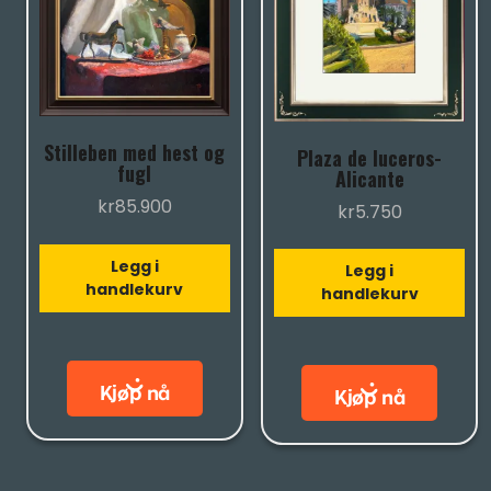
Stilleben med hest og
Plaza de luceros-
fugl
Alicante
kr
85.900
kr
5.750
Legg i
Legg i
handlekurv
handlekurv