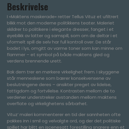
Beskrivelse
I «Maktens maskerade» retter Tellus Vituz et ufiltrert
blikk mot den moderne politikkens teater. Maleriet
skildrer to politikere i elegante dresser, fanget i et
øyeblikk av latter og samspill, som om de deltar i et
uformelt spill de selv har full kontroll over. De står
badet i lys, omgitt av varme toner som kan minne om
flammer – et symbol på både maktens glød og
verdens brennende urett.
Bak dem trer en mørkere virkelighet frem. I skyggene
står menneskene som bærer konsekvensene av
beslutningene deres – ansikter preget av lidelse,
fattigdom og fortvilelse. Kontrasten mellom de to
verdener understreker avstanden mellom maktens
overflate og virkelighetens sårbarhet.
Vituz’ maleri kommenterer en tid der sannheten ofte
pakkes inn i smil og velvalgte ord, og der det politiske
spillet har blitt en iscenesatt forestilling snarere enn et