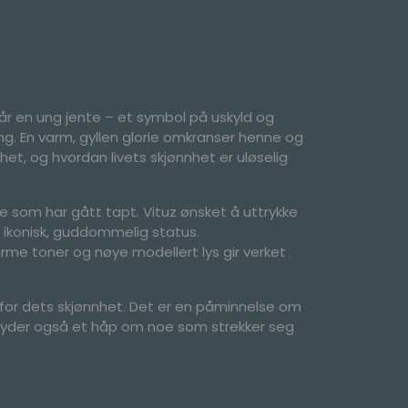
tår en ung jente – et symbol på uskyld og
gang. En varm, gyllen glorie omkranser henne og
et, og hvordan livets skjønnhet er uløselig
ene som har gått tapt. Vituz ønsket å uttrykke
n ikonisk, guddommelig status.
arme toner og nøye modellert lys gir verket
kt for dets skjønnhet. Det er en påminnelse om
ntyder også et håp om noe som strekker seg