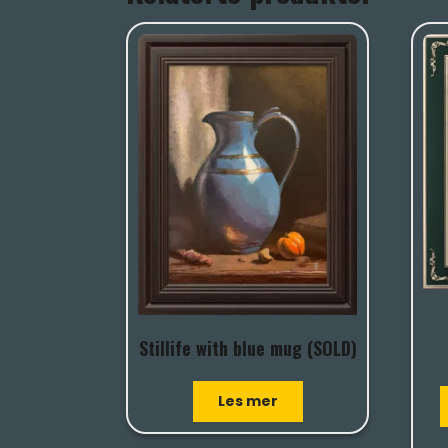
Stillife with blue mug (SOLD)
Les mer