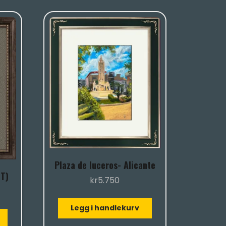
Plaza de luceros- Alicante
GT)
kr
5.750
Legg i handlekurv