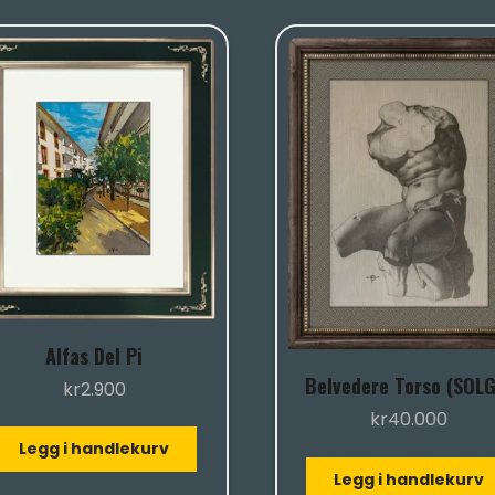
Alfas Del Pi
Belvedere Torso (SOL
kr
2.900
kr
40.000
Legg i handlekurv
Legg i handlekurv