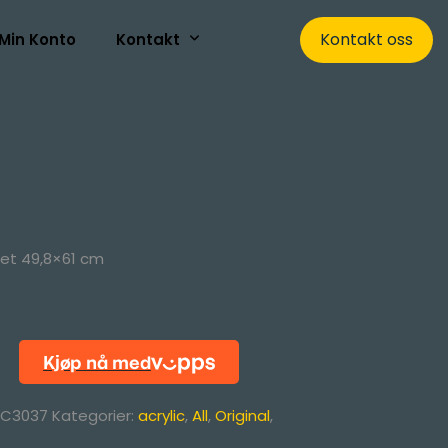
Kontakt oss
Min Konto
Kontakt
rret 49,8×61 cm
C3037
Kategorier:
acrylic
,
All
,
Original
,