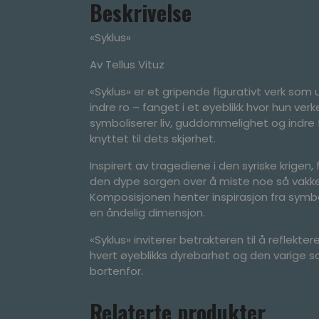
Beskrivelse
«Syklus»
Av Tellus Vituz
«Syklus» er et gripende figurativt verk som
indre ro – fanget i et øyeblikk hvor hun verk
symboliserer liv, guddommelighet og indre f
knyttet til dets skjørhet.
Inspirert av tragediene i den syriske krigen
den dype sorgen over å miste noe så vakkert
Komposisjonen henter inspirasjon fra symbol
en åndelig dimensjon.
«Syklus» inviterer betrakteren til å reflekt
hvert øyeblikks dyrebarhet og den varige 
bortenfor.
Relaterte produkter