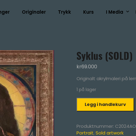
inger
Originaler
Trykk
Kurs
I Media
Syklus (SOLD)
kr
69.000
Originalt akrylmaleri på le
1 på lager
Syklus
Legg i handlekurv
(SOLD)
antall
Produktnummer:
C2024AO
Portrait
,
Sold artwork