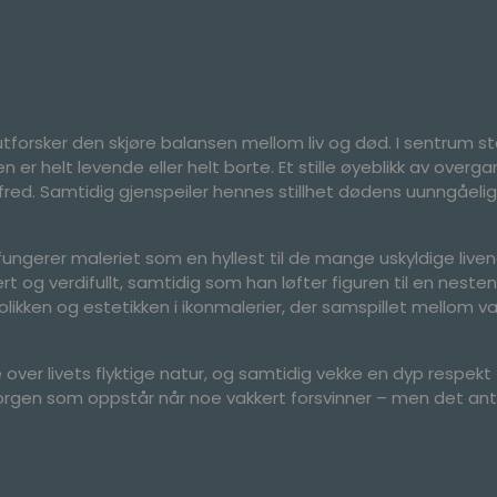
 utforsker den skjøre balansen mellom liv og død. I sentrum s
en er helt levende eller helt borte. Et stille øyeblikk av over
red. Samtidig gjenspeiler hennes stillhet dødens uunngåeligh
, fungerer maleriet som en hyllest til de mange uskyldige liv
 og verdifullt, samtidig som han løfter figuren til en neste
ikken og estetikken i ikonmalerier, der samspillet mellom v
ere over livets flyktige natur, og samtidig vekke en dyp respe
sorgen som oppstår når noe vakkert forsvinner – men det a