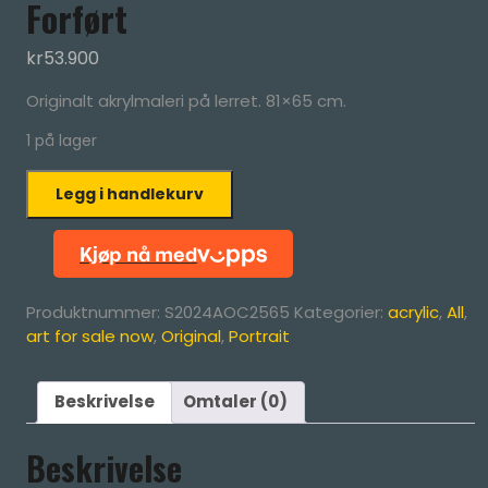
Forført
kr
53.900
Originalt akrylmaleri på lerret. 81×65 cm.
1 på lager
Forført
Legg i handlekurv
antall
Produktnummer:
S2024AOC2565
Kategorier:
acrylic
,
All
,
art for sale now
,
Original
,
Portrait
Beskrivelse
Omtaler (0)
Beskrivelse