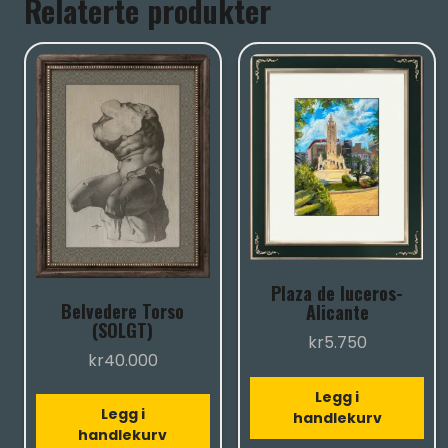
Relaterte produkter
Plaza de luceros-
Belvedere Torso
Alicante
(SOLGT)
kr
5.750
kr
40.000
Legg i
Legg i
handlekurv
handlekurv