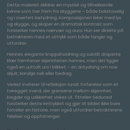
Dette maleriet skildrer en mystisk og tiltrekkende
kvinne som trer frem fra skyggene – både bokstavelig
og i overført betydning. Komposisjonen leker med lys
og skygge, og skaper en dramatisk kontrast som
forsterker hennes nærvær og aura. Hun ser direkte på
betrakteren med et uttrykk som både fanger og
utfordrer.
Hennes elegante kroppsholdning og subtilt draperte
klær fremhever skjønnheten hennes, men det ligger
også en uuttalt uro i blikket – en antydning om noe
skjult, kanskje svik eller bedrag.
Verket inviterer til refleksjon rundt forførelse som et
tveegget sverd, der grensene mellom skjønnhet,
begjær og usikkerhet viskes ut. Tittelen Seduced
forsterker dette inntrykket og gjør at bildet ikke bare
forteller en historie, men også utfordrer betrakterens
følelser og oppfatninger.