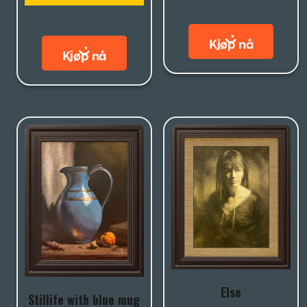
Else
Stillife with blue mug