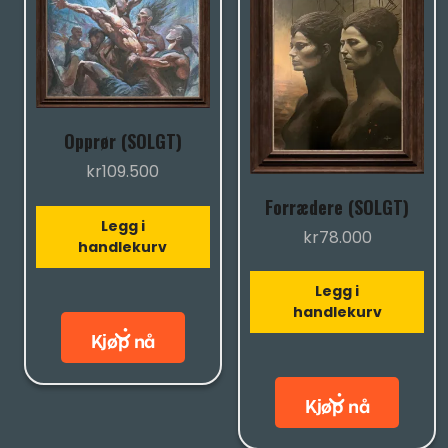
Opprør (SOLGT)
kr
109.500
Forrædere (SOLGT)
Legg i
kr
78.000
handlekurv
Legg i
handlekurv