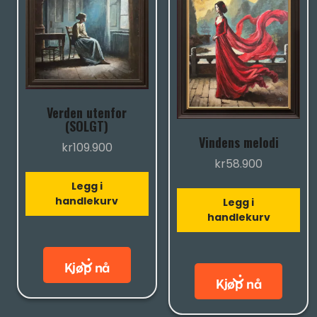
Verden utenfor
(SOLGT)
Vindens melodi
kr
109.900
kr
58.900
Legg i
handlekurv
Legg i
handlekurv