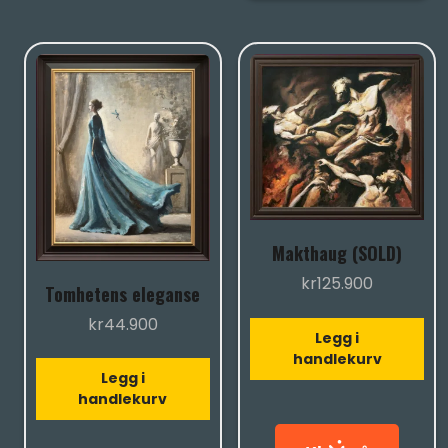
Makthaug (SOLD)
kr
125.900
Tomhetens eleganse
kr
44.900
Legg i
handlekurv
Legg i
handlekurv