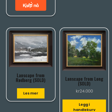
Lanscape from
Lanscape from Long
Rødberg (SOLD)
(SOLD)
kr
24.000
Les mer
Legg i
handlekurv