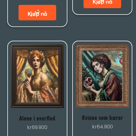
Kvinne som bærer
Alene i overflod
kr
64.900
kr
69.900