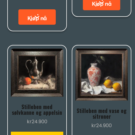
Stilleben med
Stilleben med vase og
sølvkanne og appelsin
sitroner
kr
24.900
kr
24.900