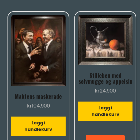
Stilleben med
sølvmugge og appelsin
kr
24.900
Maktens maskerade
kr
104.900
Legg i
handlekurv
Legg i
handlekurv