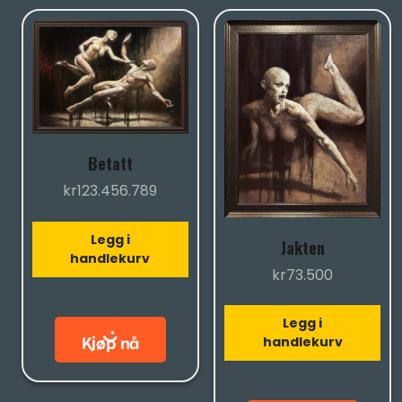
Betatt
kr
123.456.789
Legg i
Jakten
handlekurv
kr
73.500
Legg i
handlekurv