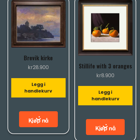
Brevik kirke
Stillife with 3 oranges
kr
28.900
kr
8.900
Legg i
handlekurv
Legg i
handlekurv