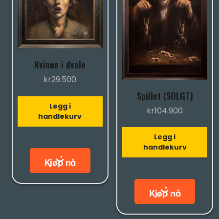
Kvinne i dvale
kr
29.500
Spillet (SOLGT)
Legg i
kr
104.900
handlekurv
Legg i
handlekurv