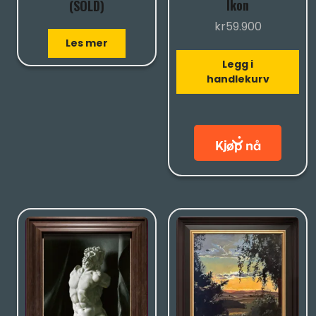
Ikon
(SOLD)
kr
59.900
Les mer
Legg i
handlekurv