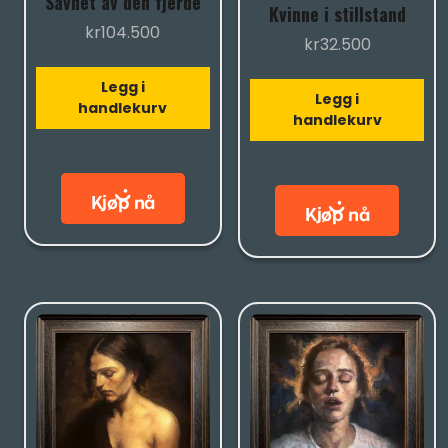
Savnet av den fjerde
Kvinne i stillstand
kr
104.500
kr
32.500
Legg i
Legg i
handlekurv
handlekurv