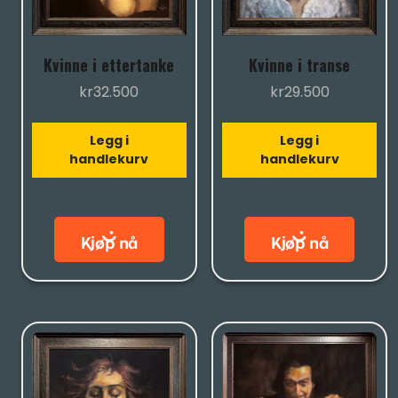
Kvinne i ettertanke
Kvinne i transe
kr
32.500
kr
29.500
Legg i
Legg i
handlekurv
handlekurv