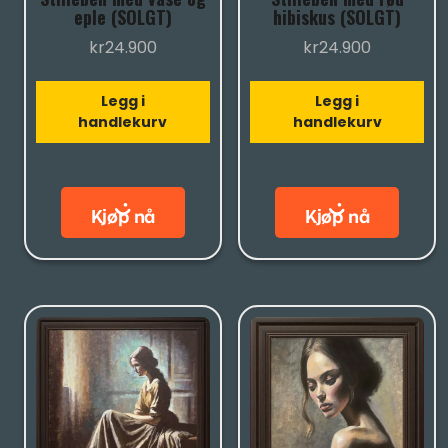
eple (SOLGT)
hibiskus (SOLGT)
kr
24.900
kr
24.900
Legg i
Legg i
handlekurv
handlekurv