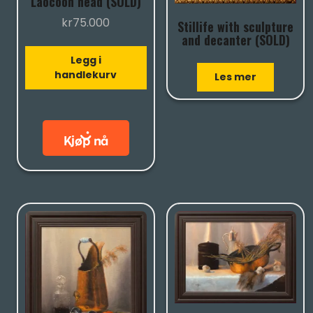
Laocoon head (SOLD)
kr
75.000
Stillife with sculpture
and decanter (SOLD)
Legg i
handlekurv
Les mer