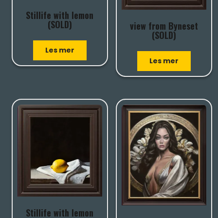
Stillife with lemon
(SOLD)
view from Byneset
(SOLD)
Les mer
Les mer
Stillife with lemon