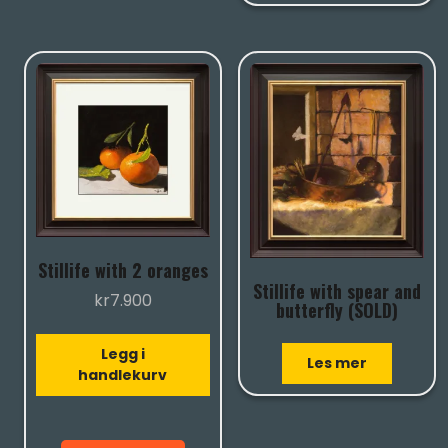
Stillife with 2 oranges
Stillife with spear and
kr
7.900
butterfly (SOLD)
Legg i
Les mer
handlekurv