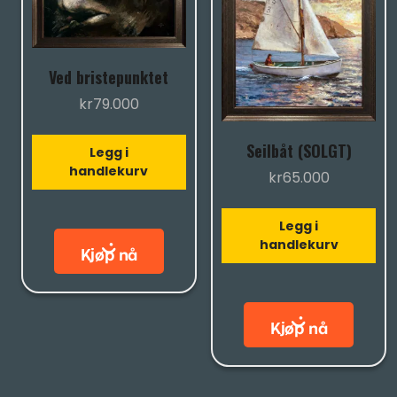
Ved bristepunktet
kr
79.000
Seilbåt (SOLGT)
Legg i
handlekurv
kr
65.000
Legg i
handlekurv