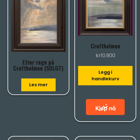
Croftholmen
kr
10.900
Etter regn på
Croftholmen (SOLGT)
Legg i
handlekurv
Les mer