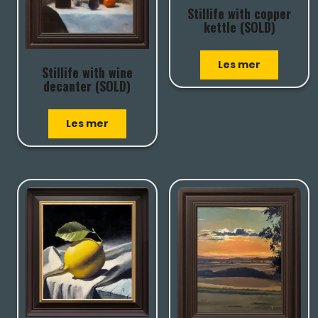
Stillife with copper
kettle (SOLD)
Les mer
Stillife with wine
decanter (SOLD)
Les mer