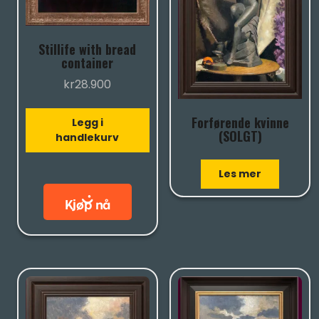
Stillife with bread
container
kr
28.900
Forførende kvinne
Legg i
(SOLGT)
handlekurv
Les mer