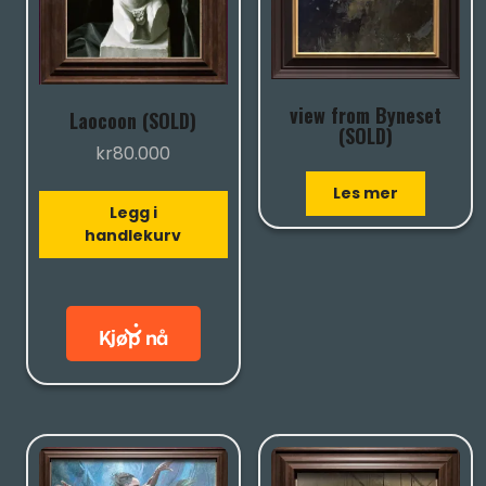
view from Byneset
Laocoon (SOLD)
(SOLD)
kr
80.000
Les mer
Legg i
handlekurv