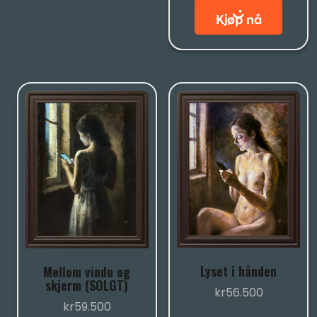
Lyset i hånden
Mellom vindu og
skjerm (SOLGT)
kr
56.500
kr
59.500