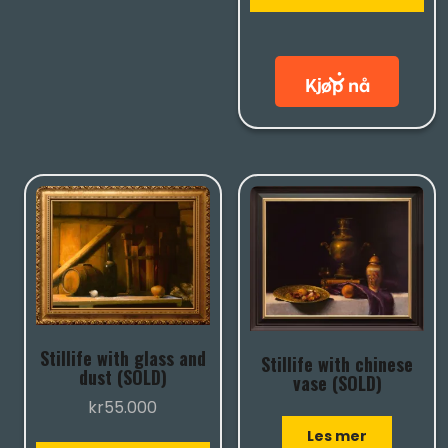
Stillife with glass and
Stillife with chinese
dust (SOLD)
vase (SOLD)
kr
55.000
Les mer