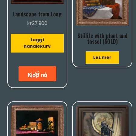
Landscape from Long
kr
27.900
Stillife with plant and
Legg i
tassel (SOLD)
handlekurv
Les mer